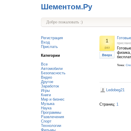
Шементом.Ру
Добро пожаловать :)
Регистрация
Готовые
1
Вход
прислан
Прислать
раз
Готовые
физика,
Категории
Вверх
беспла
Все
Тема:
Спо
Автомобили
Безопасность
Видео
Другое
Заработок
Ledobeg21
Игры
Книги
Мир и бизнес
Музыка
Страниц:
1
Наука
Программы
Развлечения
Спорт
Технологии
Фильмы