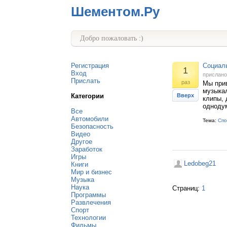
Шементом.Ру
Добро пожаловать :)
Регистрация
Социаль
1
Вход
прислан
Прислать
раз
Мы прив
музыкал
Категории
Вверх
клипы, 
одноду
Все
Автомобили
Тема:
Спо
Безопасность
Видео
Другое
Заработок
Игры
Ledobeg21
Книги
Мир и бизнес
Музыка
Наука
Страниц:
1
Программы
Развлечения
Спорт
Технологии
Фильмы