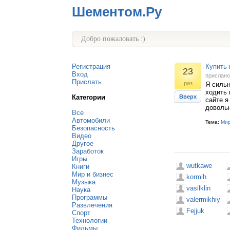
Шементом.Ру
Добро пожаловать :)
Регистрация
Купить 
23
Вход
прислан
Прислать
раз
Я сильн
ходить 
Категории
Вверх
сайте я
доволь
Все
Автомобили
Тема:
Мир
Безопасность
Видео
Другое
Заработок
Игры
wutkawe
Книги
Мир и бизнес
kormih
Музыка
vasilklin
Наука
Программы
valermikhiy
Развлечения
Fejjuk
Спорт
Технологии
Фильмы