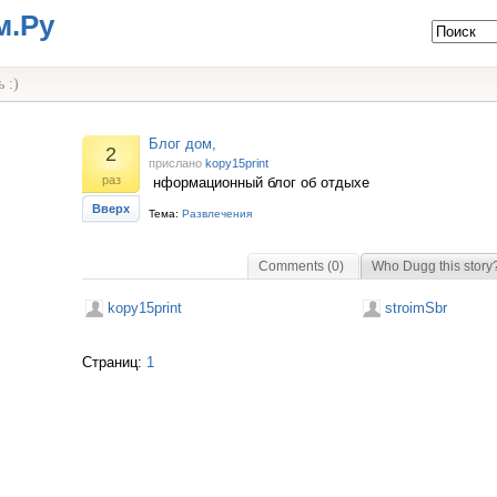
м.Ру
 :)
Блог дом,
2
прислано
kopy15print
раз
нформационный блог об отдыхе
Вверх
Тема:
Развлечения
Comments (0)
Who Dugg this story
kopy15print
stroimSbr
Страниц:
1