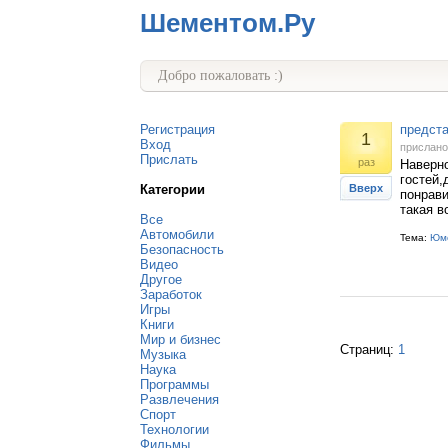
Шементом.Ру
Добро пожаловать :)
Регистрация
предст
1
Вход
прислан
Прислать
раз
Наверно
гостей,
Категории
Вверх
понрави
такая в
Все
Автомобили
Тема:
Юм
Безопасность
Видео
Другое
Заработок
Игры
Книги
Мир и бизнес
Страниц:
1
Музыка
Наука
Программы
Развлечения
Спорт
Технологии
Фильмы