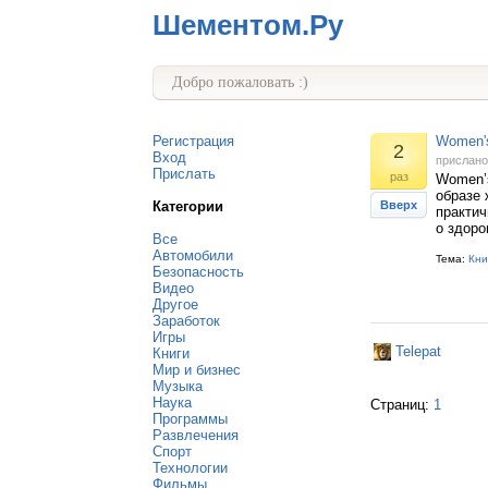
Шементом.Ру
Добро пожаловать :)
Регистрация
Women's
2
Вход
прислан
Прислать
раз
Women’s
образе 
Категории
Вверх
практич
о здоро
Все
Автомобили
Тема:
Кни
Безопасность
Видео
Другое
Заработок
Игры
Telepat
Книги
Мир и бизнес
Музыка
Наука
Страниц:
1
Программы
Развлечения
Спорт
Технологии
Фильмы