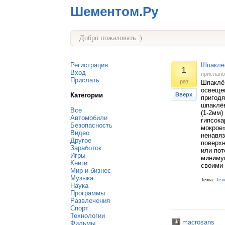
Шементом.Ру
Добро пожаловать :)
Регистрация
Шпаклёв
1
Вход
прислан
Прислать
раз
Шпаклёв
освещен
Категории
Вверх
пригодя
шпаклё
Все
(1-2мм)
Автомобили
гипсока
Безопасность
мокрое
Видео
ненавяз
Другое
поверхн
Заработок
или пот
Игры
минимум
Книги
своими 
Мир и бизнес
Музыка
Тема:
Тех
Наука
Программы
Развлечения
Спорт
Технологии
macrosans
Фильмы