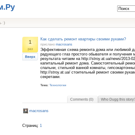
м.Ру
 :)
Как сделать ремонт квартиры своими руками?
1
прислано
macrosans
раз
Эффективная схема ремонта дома или любимой д
радующего глаз простого обывателя и получения 
Вверх
результата читаем на http://stroy.at.ua/news/2013-0
капитальный ремонт дома. Самостоятельный ремон
спальни, стильной ванной комнаты, гипсокартонны
http://stroy.at.ua/ стоительный ремонт своими рук
секретами.
Тема:
Технологии
Comments (0)
Who Dugg this story
macrosans
Страниц:
1