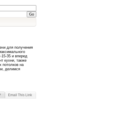
ачи для получения
максимального
2-15-35 и вперед
т кухни, также
х потолков на
ами, делимся
?
Email This Link