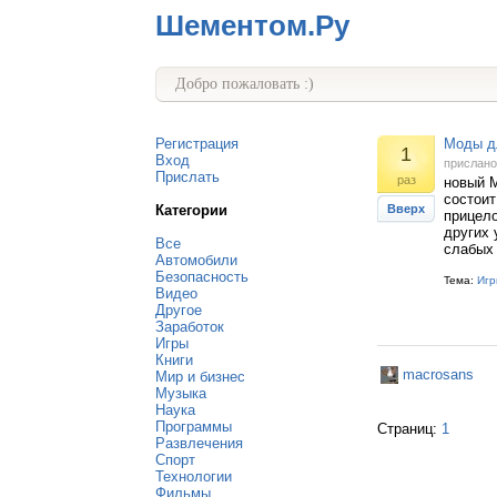
Шементом.Ру
Добро пожаловать :)
Регистрация
Моды дл
1
Вход
прислан
Прислать
раз
новый M
состоит
Категории
Вверх
прицело
других 
Все
слабых
Автомобили
Безопасность
Тема:
Игр
Видео
Другое
Заработок
Игры
Книги
macrosans
Мир и бизнес
Музыка
Наука
Программы
Страниц:
1
Развлечения
Спорт
Технологии
Фильмы