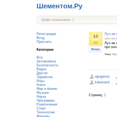
Шементом.Ру
Добро пожаловать :)
Регистрация
Луч ие
10
Вход
прислан
Прислать
раз
Луч ие 
про онл
Категории
Вверх
Тема:
Игр
Все
Автомобили
Безопасность
Видео
Другое
aguganna
Заработок
Игры
kabanand
Книги
Мир и бизнес
Музыка
Страниц:
1
Наука
Программы
Развлечения
Спорт
Технологии
Фильмы