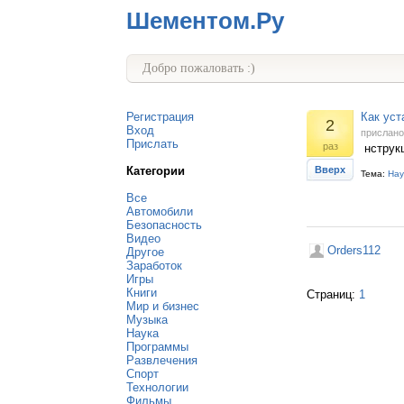
Шементом.Ру
Добро пожаловать :)
Регистрация
Как уст
2
Вход
прислан
Прислать
раз
нструкц
Категории
Вверх
Тема:
Нау
Все
Автомобили
Безопасность
Видео
Orders112
Другое
Заработок
Игры
Книги
Страниц:
1
Мир и бизнес
Музыка
Наука
Программы
Развлечения
Спорт
Технологии
Фильмы