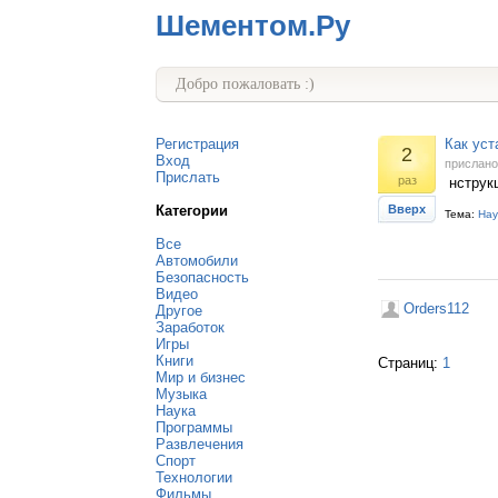
Шементом.Ру
Добро пожаловать :)
Регистрация
Как уст
2
Вход
прислан
Прислать
раз
нструкц
Категории
Вверх
Тема:
Нау
Все
Автомобили
Безопасность
Видео
Orders112
Другое
Заработок
Игры
Книги
Страниц:
1
Мир и бизнес
Музыка
Наука
Программы
Развлечения
Спорт
Технологии
Фильмы