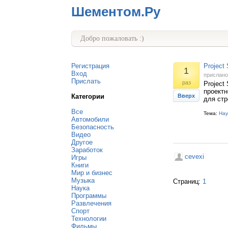
Шементом.Ру
Добро пожаловать :)
Регистрация
Project
1
Вход
прислан
Прислать
раз
Project
проектн
Категории
Вверх
для стр
Все
Тема:
Нау
Автомобили
Безопасность
Видео
Другое
Заработок
cevexi
Игры
Книги
Мир и бизнес
Музыка
Страниц:
1
Наука
Программы
Развлечения
Спорт
Технологии
Фильмы