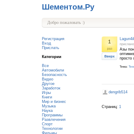
Шементом.Ру
Добро пожаловать :)
Регистрация
Lagun4i
1
Вход
прислан
Прислать
раз
Азы пон
оптимиз
Категории
Вверх
просто 
Все
Тема:
Тех
Автомобили
Безопасность
Видео
Другое
Заработок
dengrib514
Игры
Книги
Мир и бизнес
Музыка
Страниц:
1
Наука
Программы
Развлечения
Спорт
Технологии
Фильмы