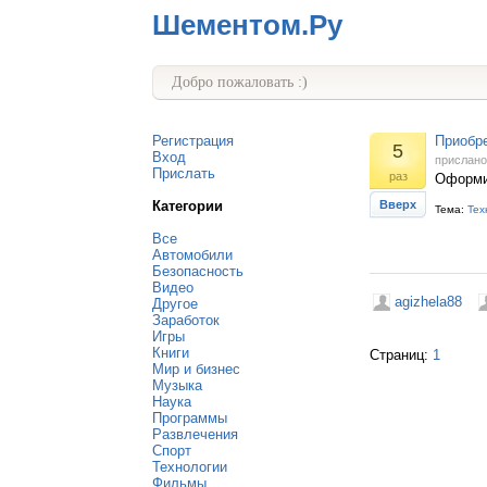
Шементом.Ру
Добро пожаловать :)
Регистрация
Приобре
5
Вход
прислан
Прислать
раз
Оформит
Категории
Вверх
Тема:
Тех
Все
Автомобили
Безопасность
Видео
agizhela88
Другое
Заработок
Игры
Книги
Страниц:
1
Мир и бизнес
Музыка
Наука
Программы
Развлечения
Спорт
Технологии
Фильмы