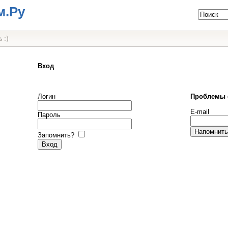
м.Ру
 :)
Вход
Логин
Проблемы 
E-mail
Пароль
Запомнить?