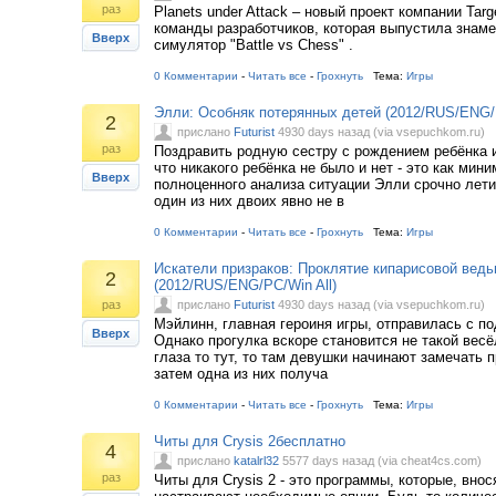
раз
Planets under Attack – новый проект компании Ta
команды разработчиков, которая выпустила знам
Вверх
симулятор "Battle vs Chess" .
0 Комментарии
-
Читать все
-
Грохнуть
Тема:
Игры
Элли: Особняк потерянных детей (2012/RUS/ENG/P
2
прислано
Futurist
4930 days назад (via vsepuchkom.ru)
раз
Поздравить родную сестру с рождением ребёнка и
что никакого ребёнка не было и нет - это как мин
Вверх
полноценного анализа ситуации Элли срочно летит
один из них двоих явно не в
0 Комментарии
-
Читать все
-
Грохнуть
Тема:
Игры
Искатели призраков: Проклятие кипарисовой вед
2
(2012/RUS/ENG/PC/Win All)
раз
прислано
Futurist
4930 days назад (via vsepuchkom.ru)
Мэйлинн, главная героиня игры, отправилась с п
Вверх
Однако прогулка вскоре становится не такой весё
глаза то тут, то там девушки начинают замечать 
затем одна из них получа
0 Комментарии
-
Читать все
-
Грохнуть
Тема:
Игры
Читы для Crysis 2бесплатно
4
прислано
katalrl32
5577 days назад (via cheat4cs.com)
раз
Читы для Crysis 2 - это программы, которые, внос