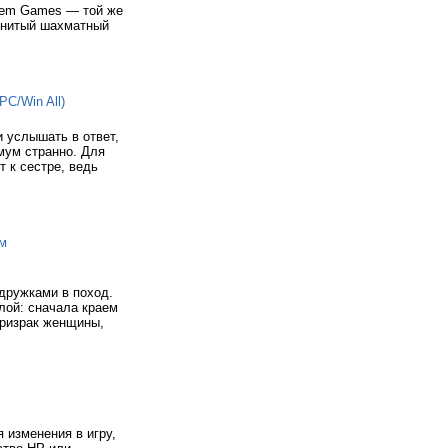
rgem Games — той же
енитый шахматный
C/Win All)
 услышать в ответ,
имум странно. Для
 к сестре, ведь
ьм
одружками в поход.
лой: сначала краем
призрак женщины,
я изменения в игру,