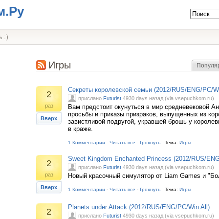
м.Ру
 :)
Игры
Популя
Секреты королевской семьи (2012/RUS/ENG/PC/Win
2
прислано
Futurist
4930 days назад (via vsepuchkom.ru)
раз
Вам предстоит окунуться в мир средневековой Ан
просьбы и приказы призраков, выпущенных из ко
Вверх
завистливой подругой, укравшей брошь у королев
в краже.
1 Комментарии
-
Читать все
-
Грохнуть
Тема:
Игры
Sweet Kingdom Enchanted Princess (2012/RUS/ENG/
2
прислано
Futurist
4930 days назад (via vsepuchkom.ru)
раз
Новый красочный симулятор от Liam Games и "Бо
Вверх
1 Комментарии
-
Читать все
-
Грохнуть
Тема:
Игры
Planets under Attack (2012/RUS/ENG/PC/Win All)
2
прислано
Futurist
4930 days назад (via vsepuchkom.ru)