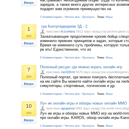
настраивают необходимые опции. Будь то количе
Вверх
зарядов, а также много других интересных возмо
подарят вам огромное преимущество на
2 Комментарии
-
Читать все
-
Грохнуть
Тема:
Игры
гра Контртерроризм 3Д - 2
1
прислано
tk1va4any
5612 days назад (via pocket-game.ru
раз
Захватывающее продолжение хроник бойца спецо
изменило прежних принципов и задач, которые сто
Вверх
Время не изменило суть проблемы, которую тольк
ре ить! Единственное, что из
0 Комментарии
-
Читать все
-
Грохнуть
Тема:
Игры
Полезный ресурс где можно играть онлайн игр
7
прислано
Jan32Kmt
5675 days назад (via youonlinegame.
раз
Полезный портал, где можно поиграть бесплатные
на ем сайте Вы можете найти онлайн игры на люб
Вверх
симуляторы, спортивные, логические и др.
1 Комментарии
-
Читать все
-
Грохнуть
Тема:
Игры
Луч ие онлайн игры и обзоры новых онлайн MMO
10
прислано
aguganna
5681 days назад (via world-mmo.blog
раз
Луч ие игры и обзоры новых MMO игр на world-mm
про онлайн игры. KAROS, обзор онлайн игры Karo
Вверх
1 Комментарии
-
Читать все
-
Грохнуть
Тема:
Игры