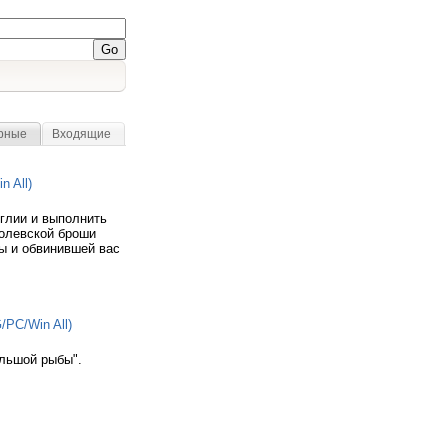
рные
Входящие
 All)
глии и выполнить
ролевской броши
ы и обвинившей вас
PC/Win All)
льшой рыбы".