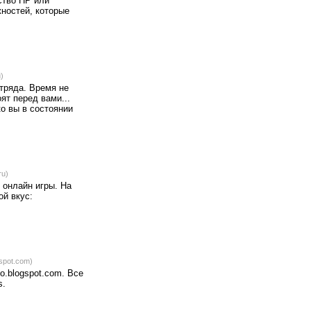
ство HP или
жностей, которые
)
тряда. Время не
ят перед вами...
о вы в состоянии
ru)
 онлайн игры. На
ой вкус:
spot.com)
o.blogspot.com. Все
s.