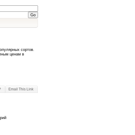
опулярных сортов.
пным ценам в
?
Email This Link
арий