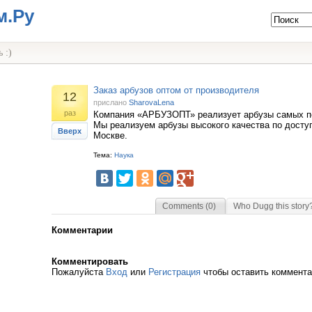
м.Ру
 :)
Заказ арбузов оптом от производителя
12
прислано
SharovaLena
раз
Компания «АРБУЗОПТ» реализует арбузы самых п
Мы реализуем арбузы высокого качества по досту
Вверх
Москве.
Тема:
Наука
Comments (0)
Who Dugg this story
Комментарии
Комментировать
Пожалуйста
Вход
или
Регистрация
чтобы оставить коммент