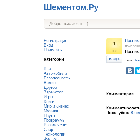
Шементом.Ру
Добро пожаловать :)
Регистрация
Проник
1
Вход
прислан
Прислать
раз
Проник
Категории
Вверх
Тема:
Тех
Все
Автомобили
Безопасность
Видео
Другое
Заработок
Комментарии
Игры
Книги
Мир и бизнес
Комментироват
Музыка
Пожалуйста
Вхо
Наука
Программы
Развлечения
Спорт
Технологии
Фильмы