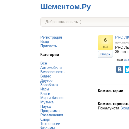
Шементом.Ру
Добро пожаловать :)
Регистрация
PRO Л
6
Вход
прислан
Прислать
раз
PRO Люб
35 лет 
Категории
Вверх
Тема:
Ви
Все
Автомобили
Безопасность
Видео
Другое
Заработок
Игры
Комментарии
Книги
Мир и бизнес
Музыка
Комментироват
Наука
Пожалуйста
Вхо
Программы
Развлечения
Спорт
Технологии
Фильмы