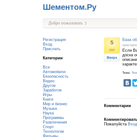
Шементом.Ру
Добро пожаловать :)
Регистрация
База об
5
Вход
прислан
Прислать
раз
Если Ва
доска о
Категории
Вверх
описани
характе
Все
Автомобили
Тема:
Тех
Безопасность
Видео
Другое
Заработок
Игры
Книги
Мир и бизнес
Комментарии
Музыка
Наука
Программы
Комментироват
Развлечения
Пожалуйста
Вхо
Спорт
Технологии
Фильмы