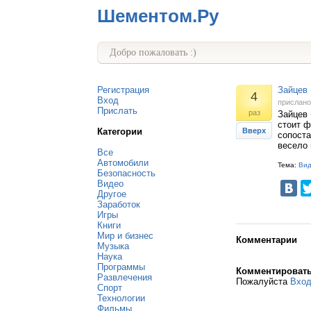
Шементом.Ру
Добро пожаловать :)
Регистрация
Зайцев 
4
Вход
прислан
Прислать
раз
Зайцев 
стоит ф
Категории
Вверх
сопоста
весело 
Все
Автомобили
Тема:
Ви
Безопасность
Видео
Другое
Заработок
Игры
Книги
Мир и бизнес
Комментарии
Музыка
Наука
Программы
Комментироват
Развлечения
Пожалуйста
Вхо
Спорт
Технологии
Фильмы