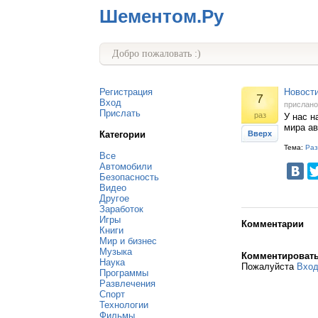
Шементом.Ру
Добро пожаловать :)
Регистрация
Новости
7
Вход
прислан
Прислать
раз
У нас н
мира ав
Категории
Вверх
Тема:
Раз
Все
Автомобили
Безопасность
Видео
Другое
Заработок
Игры
Комментарии
Книги
Мир и бизнес
Музыка
Комментироват
Наука
Пожалуйста
Вхо
Программы
Развлечения
Спорт
Технологии
Фильмы