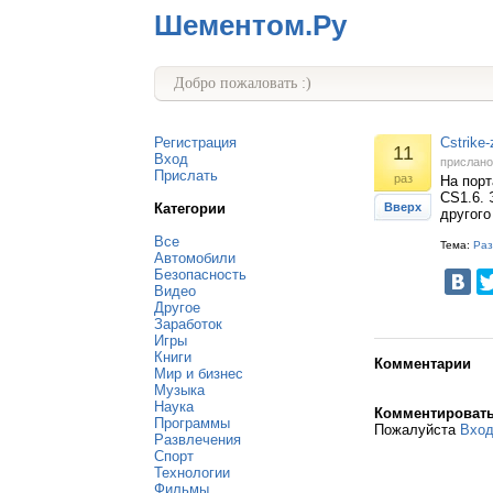
Шементом.Ру
Добро пожаловать :)
Регистрация
Cstrike
11
Вход
прислан
Прислать
раз
На порт
CS1.6. 
Категории
Вверх
другого
Все
Тема:
Раз
Автомобили
Безопасность
Видео
Другое
Заработок
Игры
Книги
Комментарии
Мир и бизнес
Музыка
Наука
Комментироват
Программы
Пожалуйста
Вхо
Развлечения
Спорт
Технологии
Фильмы