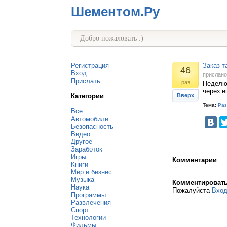
Шементом.Ру
Добро пожаловать :)
Регистрация
Заказ т
46
Вход
прислан
Прислать
раз
Неделю 
через е
Категории
Вверх
Тема:
Раз
Все
Автомобили
Безопасность
Видео
Другое
Заработок
Игры
Комментарии
Книги
Мир и бизнес
Музыка
Комментироват
Наука
Пожалуйста
Вхо
Программы
Развлечения
Спорт
Технологии
Фильмы