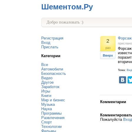
Шементом.Ру
Добро пожаловать :)
Регистрация
Форсаж 
2
Вход
прислан
Прислать
раз
Форсаж 
известн
Категории
Вверх
поразит
вторичн
Все
Автомобили
Тема:
Ви
Безопасность
Видео
Другое
Заработок
Игры
Книги
Мир и бизнес
Комментарии
Музыка
Наука
Программы
Комментироват
Развлечения
Пожалуйста
Вхо
Спорт
Технологии
Фильмы