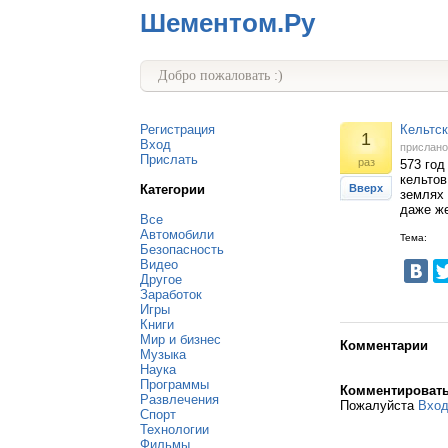
Шементом.Ру
Добро пожаловать :)
Регистрация
Кельтск
1
Вход
прислан
Прислать
раз
573 год
кельтов
Категории
Вверх
землях
даже ж
Все
Автомобили
Тема:
Безопасность
Видео
Другое
Заработок
Игры
Книги
Мир и бизнес
Комментарии
Музыка
Наука
Программы
Комментироват
Развлечения
Пожалуйста
Вхо
Спорт
Технологии
Фильмы