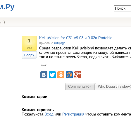
м.Ру
 :)
Keil µVision for C51 v9.03 и 9.02a Portable
1
прислано
rutujoge
раз
Среда разработки Keil µvision4 позволяет делать с
сложные проекты, состоящие из модулей написанн
Вверх
так и на языке ассемблера, подключать библиотеки,
Тема:
Comments (0)
Who Dugg this story
Комментарии
Комментировать
Пожалуйста
Вход
или
Регистрация
чтобы оставить коммент