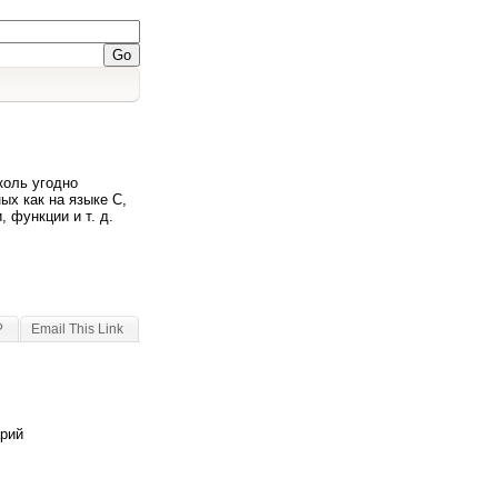
коль угодно
ых как на языке C,
 функции и т. д.
?
Email This Link
арий