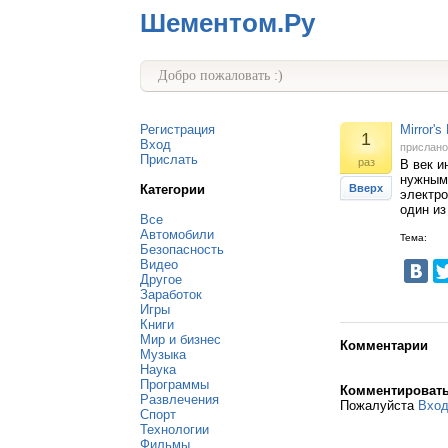
Шементом.Ру
Добро пожаловать :)
Регистрация
Mirror'
1
Вход
прислан
Прислать
раз
В век и
нужными
Категории
Вверх
электро
один из
Все
Автомобили
Тема:
Безопасность
Видео
Другое
Заработок
Игры
Книги
Мир и бизнес
Комментарии
Музыка
Наука
Программы
Комментироват
Развлечения
Пожалуйста
Вхо
Спорт
Технологии
Фильмы