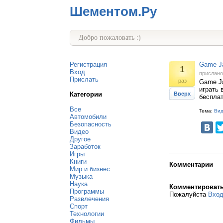
Шементом.Ру
Добро пожаловать :)
Регистрация
Game Ja
1
Вход
прислан
Прислать
раз
Game Ja
играть 
Категории
Вверх
бесплат
Все
Тема:
Ви
Автомобили
Безопасность
Видео
Другое
Заработок
Игры
Книги
Комментарии
Мир и бизнес
Музыка
Наука
Комментироват
Программы
Пожалуйста
Вхо
Развлечения
Спорт
Технологии
Фильмы