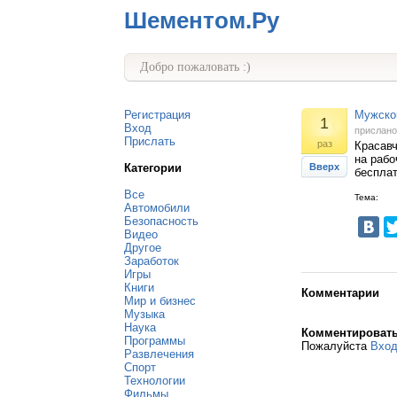
Шементом.Ру
Добро пожаловать :)
Регистрация
Мужской
1
Вход
прислан
Прислать
раз
Красавч
на рабо
Категории
Вверх
бесплат
Все
Тема:
Автомобили
Безопасность
Видео
Другое
Заработок
Игры
Книги
Комментарии
Мир и бизнес
Музыка
Наука
Комментироват
Программы
Пожалуйста
Вхо
Развлечения
Спорт
Технологии
Фильмы