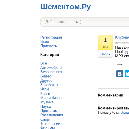
Шементом.Ру
Добро пожаловать :)
Регистрация
Клубная
1
Вход
прислан
Прислать
раз
Названи
ПопГод 
Категории
Вверх
MP3 ска
Все
Тема:
Автомобили
Безопасность
Видео
Другое
Заработок
Игры
Книги
Комментарии
Мир и бизнес
Музыка
Наука
Комментироват
Программы
Пожалуйста
Вхо
Развлечения
Спорт
Технологии
Фильмы