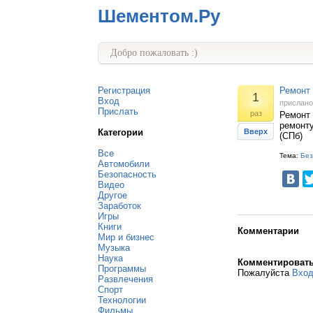
Шементом.Ру
Добро пожаловать :)
Регистрация
Ремонт
1
Вход
прислан
Прислать
раз
Ремонт 
ремонт
Категории
Вверх
(СПб)
Все
Тема:
Без
Автомобили
Безопасность
Видео
Другое
Заработок
Игры
Книги
Комментарии
Мир и бизнес
Музыка
Наука
Комментироват
Программы
Пожалуйста
Вхо
Развлечения
Спорт
Технологии
Фильмы