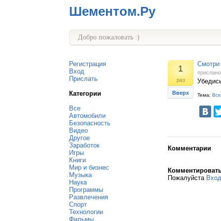
Шементом.Ру
Добро пожаловать :)
Регистрация
Смотри 
1
Вход
прислан
Прислать
раз
Убедись
Категории
Вверх
Тема:
Все
Все
Автомобили
Безопасность
Видео
Другое
Заработок
Комментарии
Игры
Книги
Мир и бизнес
Комментироват
Музыка
Пожалуйста
Вхо
Наука
Программы
Развлечения
Спорт
Технологии
Фильмы