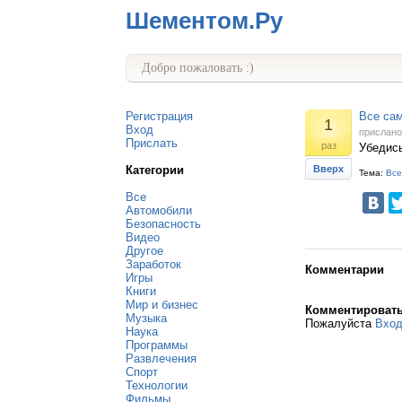
Шементом.Ру
Добро пожаловать :)
Регистрация
Все сам
1
Вход
прислан
Прислать
раз
Убедись
Категории
Вверх
Тема:
Все
Все
Автомобили
Безопасность
Видео
Другое
Заработок
Комментарии
Игры
Книги
Мир и бизнес
Комментироват
Музыка
Пожалуйста
Вхо
Наука
Программы
Развлечения
Спорт
Технологии
Фильмы