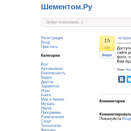
Шементом.Ру
Добро пожаловать :)
Регистрация
нструкц
15
Вход
прислан
Прислать
раз
Доступн
сайте р
Категории
Вверх
фото, ч
Вам буд
Все
Автомобили
Тема:
Мир
Безопасность
Видео
Другое
Заработок
Игры
Книги
Мир и бизнес
Комментарии
Музыка
Наука
Программы
Комментироват
Развлечения
Пожалуйста
Вхо
Спорт
Технологии
Фильмы