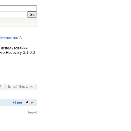
ь бесплатно A
в использовании
le Recovery 3.1.0.0
?
Email This Link
+1 раз
[
reply
]