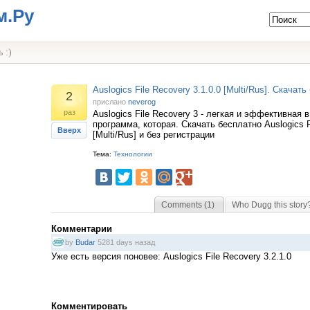
м.Ру
 :)
Auslogics File Recovery 3.1.0.0 [Multi/Rus]. Скачат
2
прислано
neverog
раз
Auslogics File Recovery 3 - легкая и эффективная 
программа, которая. Скачать бесплатно Auslogics Fi
Вверх
[Multi/Rus] и без регистрации
Тема:
Технологии
Comments (1)
Who Dugg this story
Комментарии
by
Budar
5281 days назад
Уже есть версия поновее: Auslogics File Recovery 3.2.1.0
Комментировать