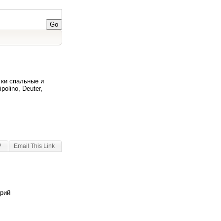
 ки спальные и
olino, Deuter,
?
Email This Link
арий