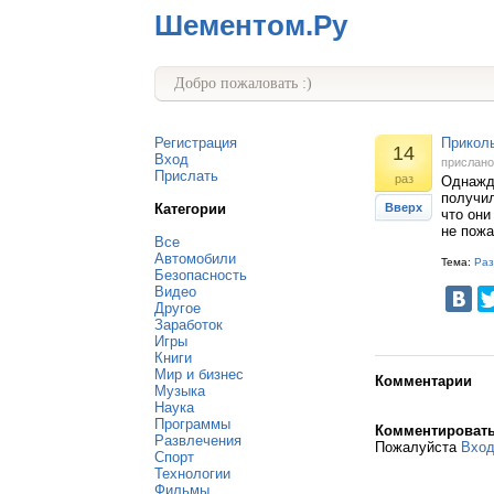
Шементом.Ру
Добро пожаловать :)
Регистрация
Прикол
14
Вход
прислан
Прислать
раз
Однажды
получил
Категории
Вверх
что они
не пожа
Все
Автомобили
Тема:
Раз
Безопасность
Видео
Другое
Заработок
Игры
Книги
Мир и бизнес
Комментарии
Музыка
Наука
Программы
Комментироват
Развлечения
Пожалуйста
Вхо
Спорт
Технологии
Фильмы