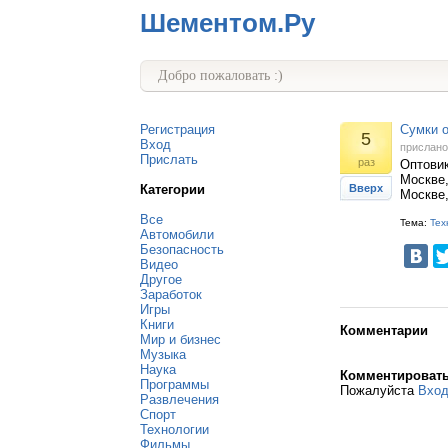
Шементом.Ру
Добро пожаловать :)
Регистрация
Сумки о
5
Вход
прислан
Прислать
раз
Оптовик
Москве
Категории
Вверх
Москве,
Все
Тема:
Тех
Автомобили
Безопасность
Видео
Другое
Заработок
Игры
Книги
Комментарии
Мир и бизнес
Музыка
Наука
Комментироват
Программы
Пожалуйста
Вхо
Развлечения
Спорт
Технологии
Фильмы