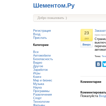
Шементом.Ру
Добро пожаловать :)
Регистрация
Заказат
23
Вход
прислан
Прислать
раз
Страни
выключа
Категории
Вверх
перечен
автомат
Все
Автомобили
Тема:
Тех
Безопасность
Видео
Другое
Заработок
Игры
Книги
Мир и бизнес
Комментарии
Музыка
Наука
Программы
Комментироват
Развлечения
Пожалуйста
Вхо
Спорт
Технологии
Фильмы