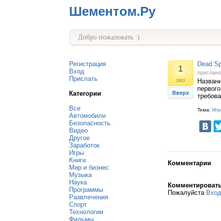
Шементом.Ру
Добро пожаловать :)
Регистрация
Dead Sp
1
Вход
прислан
Прислать
раз
Названи
первого
Категории
Вверх
требова
Все
Тема:
Игр
Автомобили
Безопасность
Видео
Другое
Заработок
Игры
Книги
Комментарии
Мир и бизнес
Музыка
Наука
Комментироват
Программы
Пожалуйста
Вхо
Развлечения
Спорт
Технологии
Фильмы