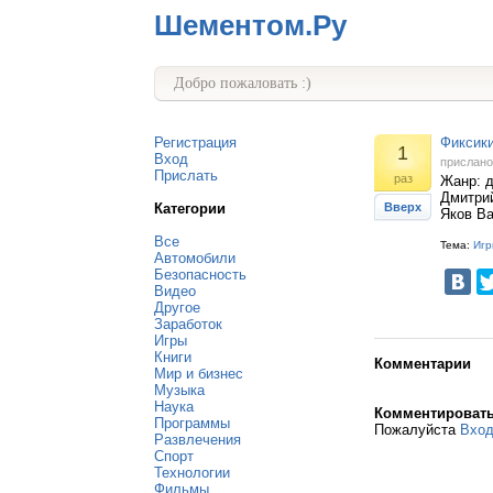
Шементом.Ру
Добро пожаловать :)
Регистрация
Фиксики
1
Вход
прислан
Прислать
раз
Жанр: д
Дмитрий
Категории
Вверх
Яков В
Все
Тема:
Игр
Автомобили
Безопасность
Видео
Другое
Заработок
Игры
Книги
Комментарии
Мир и бизнес
Музыка
Наука
Комментироват
Программы
Пожалуйста
Вхо
Развлечения
Спорт
Технологии
Фильмы