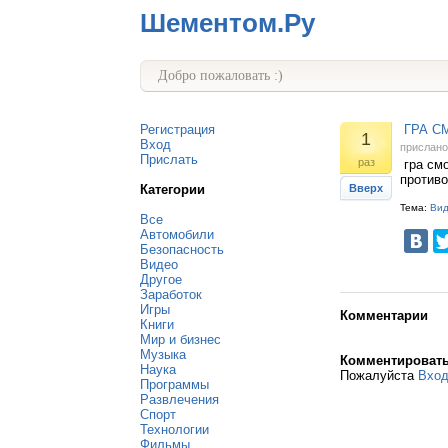
Шементом.Ру
Добро пожаловать :)
Регистрация
ГРА СМ
1
Вход
прислан
Прислать
раз
гра смо
противо
Категории
Вверх
Тема:
Ви
Все
Автомобили
Безопасность
Видео
Другое
Заработок
Игры
Комментарии
Книги
Мир и бизнес
Музыка
Комментироват
Наука
Пожалуйста
Вхо
Программы
Развлечения
Спорт
Технологии
Фильмы