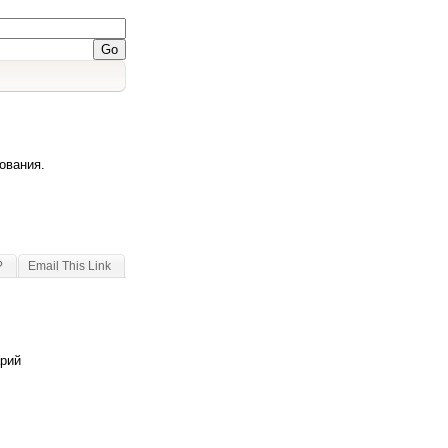
ования.
?
Email This Link
арий