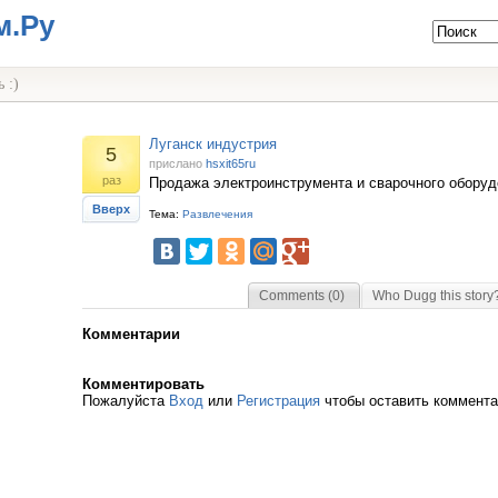
м.Ру
 :)
Луганск индустрия
5
прислано
hsxit65ru
раз
Продажа электроинструмента и сварочного оборуд
Вверх
Тема:
Развлечения
Comments (0)
Who Dugg this story
Комментарии
Комментировать
Пожалуйста
Вход
или
Регистрация
чтобы оставить коммент