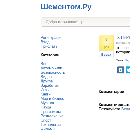
Шементом.Ру
Добро пожаловать :)
Регистрация
Х ПЕР
7
Вход
прислан
Прислать
раз
х переп
историю
Категории
Вверх
Тема:
Ви
Все
Автомобили
Безопасность
Видео
Другое
Заработок
Игры
Комментарии
Книги
Мир и бизнес
Музыка
Комментироват
Наука
Пожалуйста
Вхо
Программы
Развлечения
Спорт
Технологии
Фильмы