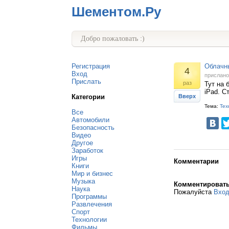
Шементом.Ру
Добро пожаловать :)
Регистрация
Облачны
4
Вход
прислан
Прислать
раз
Тут на 
iPad. Ст
Категории
Вверх
Тема:
Тех
Все
Автомобили
Безопасность
Видео
Другое
Заработок
Игры
Комментарии
Книги
Мир и бизнес
Музыка
Комментироват
Наука
Пожалуйста
Вхо
Программы
Развлечения
Спорт
Технологии
Фильмы