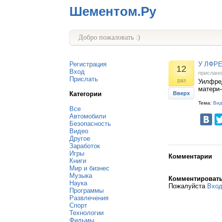
Шементом.Ру
Добро пожаловать :)
Регистрация
У ЛФРЕ
12
Вход
прислан
Прислать
раз
Уилфред
матери-
Категории
Вверх
Тема:
Ви
Все
Автомобили
Безопасность
Видео
Другое
Заработок
Игры
Комментарии
Книги
Мир и бизнес
Музыка
Комментироват
Наука
Пожалуйста
Вхо
Программы
Развлечения
Спорт
Технологии
Фильмы