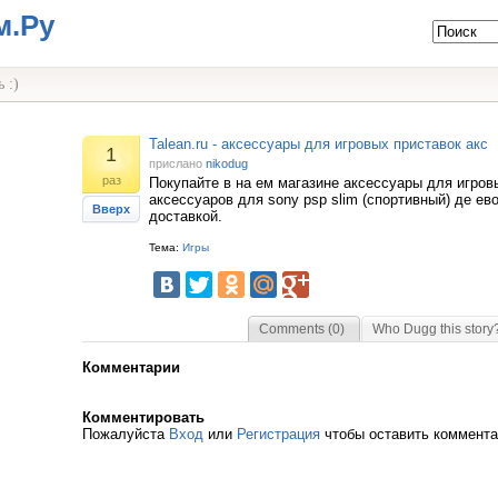
м.Ру
 :)
Talean.ru - аксессуары для игровых приставок акс
1
прислано
nikodug
раз
Покупайте в на ем магазине аксессуары для игров
аксессуаров для sony psp slim (спортивный) де ево
Вверх
доставкой.
Тема:
Игры
Comments (0)
Who Dugg this story
Комментарии
Комментировать
Пожалуйста
Вход
или
Регистрация
чтобы оставить коммент