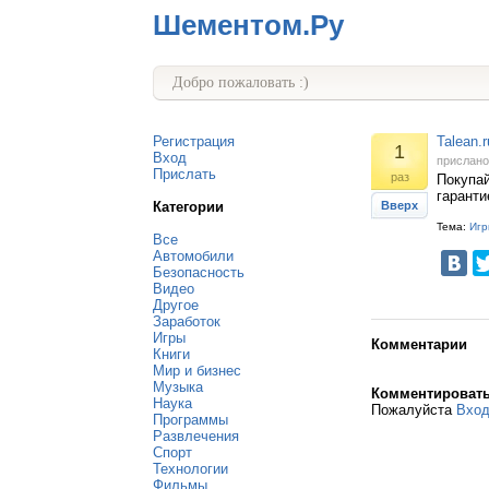
Шементом.Ру
Добро пожаловать :)
Регистрация
Talean.
1
Вход
прислан
Прислать
раз
Покупай
гаранти
Категории
Вверх
Тема:
Игр
Все
Автомобили
Безопасность
Видео
Другое
Заработок
Игры
Комментарии
Книги
Мир и бизнес
Музыка
Комментироват
Наука
Пожалуйста
Вхо
Программы
Развлечения
Спорт
Технологии
Фильмы